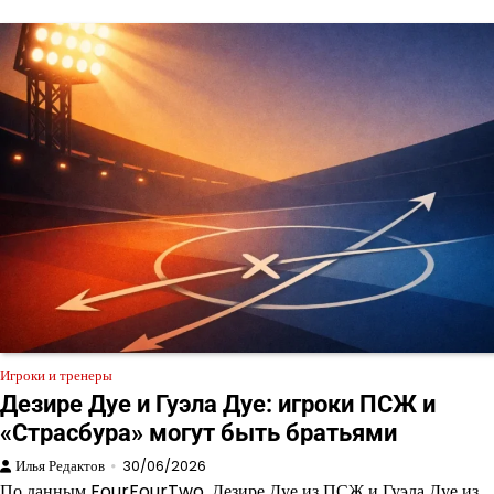
Игроки и тренеры
Дезире Дуе и Гуэла Дуе: игроки ПСЖ и
«Страсбура» могут быть братьями
Илья Редактов
30/06/2026
По данным FourFourTwo, Дезире Дуе из ПСЖ и Гуэла Дуе из