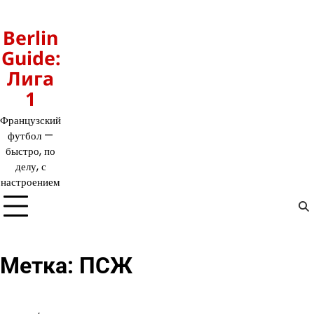
Перейти
к
Berlin
содержимому
Guide:
Лига
1
Французский
футбол —
быстро, по
делу, с
настроением
Метка:
ПСЖ