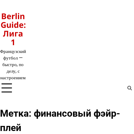
Перейти
к
Berlin
содержимому
Guide:
Лига
1
Французский
футбол —
быстро, по
делу, с
настроением
Метка:
финансовый фэйр-
плей