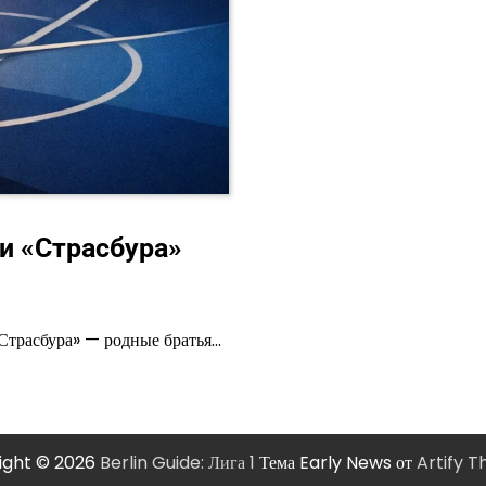
 и «Страсбура»
Страсбура» — родные братья…
ight © 2026
Berlin Guide: Лига 1
Тема Early News от
Artify 