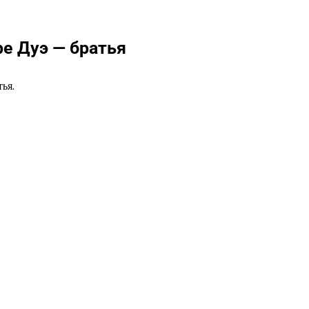
ре Дуэ — братья
ья.