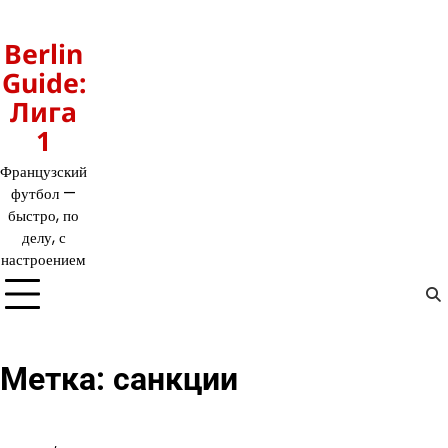
Перейти
к
Berlin
содержимому
Guide:
Лига
1
Французский
футбол —
быстро, по
делу, с
настроением
Метка:
санкции