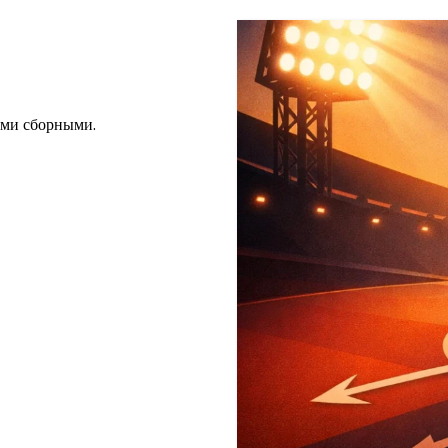
Фрибет 8000 руб от Лиги Ставок
ными сборными.
Забрать фрибет