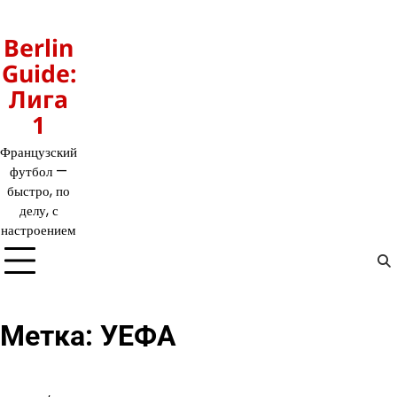
Перейти
к
Berlin
содержимому
Guide:
Лига
1
Французский
футбол —
быстро, по
делу, с
настроением
Метка:
УЕФА