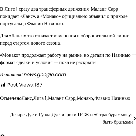
В Лиге 1 сразу два трансферных движения: Маланг Сарр
покидает «Ланс», а «Монако» официально объявил о приходе
португальца Флавио Назинью.
Для «Ланса» это означает изменения в оборонительной линии
перед стартом нового сезона.
«Монако» продолжает работу на рынке, но детали по Назинью —
формат сделки и условия — пока не раскрыты.
Источник: news.google.com
Post Views:
187
Отмечено
Ланс
,
Лига 1
,
Маланг Сарр
,
Монако
,
Флавио Назинью
Дезире Дуе и Гуэла Дуе: игроки ПСЖ и «Страсбура» могут
Навигация
быть братьями
по