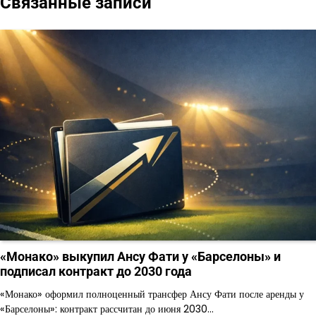
Связанные записи
записям
«Монако» выкупил Ансу Фати у «Барселоны» и
подписал контракт до 2030 года
«Монако» оформил полноценный трансфер Ансу Фати после аренды у
«Барселоны»: контракт рассчитан до июня 2030…