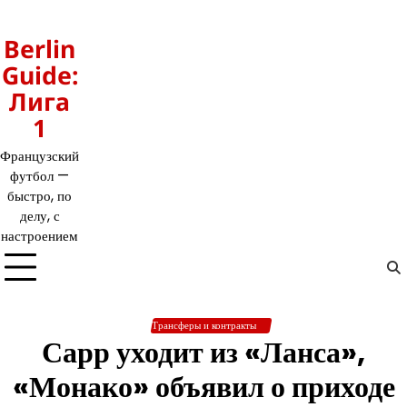
Перейти
к
Berlin
содержимому
Guide:
Лига
1
Французский
футбол —
быстро, по
делу, с
настроением
Трансферы и контракты
Сарр уходит из «Ланса»,
«Монако» объявил о приходе